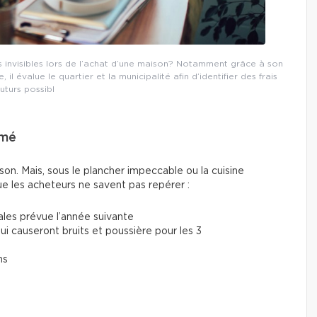
 invisibles lors de l’achat d’une maison? Notamment grâce à son
l évalue le quartier et la municipalité afin d’identifier des frais
futurs possibl
rmé
on. Mais, sous le plancher impeccable ou la cuisine
e les acheteurs ne savent pas repérer :
les prévue l’année suivante
i causeront bruits et poussière pour les 3
ns