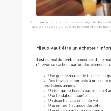
Comment un courtier peut aider à négocier les coûts
analyse poussée. Au-delà de la propriété elle-même, i
Mieux vaut être un acheteur info
Il est normal de tomber amoureux d’une mais
rénovée se cachent parfois des éléments qu
Une grande hausse de taxes municipa
Des travaux importants à proximité qu
prochaines années
Un toit qui ne tiendra pas plus de 4 a
Une fondation fissurée
Un drain français en fin de vie
Une entrée électrique désuète
Une rénovation faite sans permis