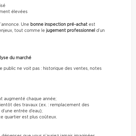
isé
ement élevées
 l’annonce. Une
bonne inspection pré-achat
est
s enjeux, tout comme le
jugement professionnel
d’un
nalyse du marché
 public ne voit pas : historique des ventes, notes
 ont augmenté chaque année;
ientôt des travaux (ex. : remplacement des
 d’une entrée d’eau);
e quartier est plus coûteux.