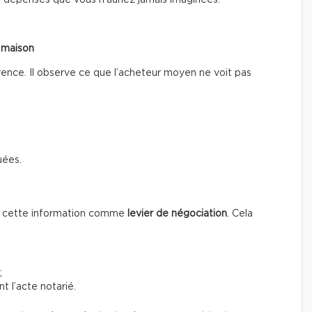
 dépenses que vous n’auriez jamais imaginées.
a maison
rence. Il observe ce que l’acheteur moyen ne voit pas
uées.
se cette information
comme
levier de négociation
. Cela
;
t l’acte notarié.