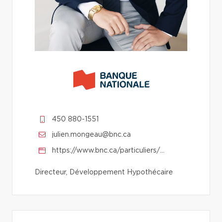
450 880-1551
julien.mongeau@bnc.ca
https://www.bnc.ca/particuliers/hypotheque/conseillers/mongeau-julien.html
Directeur, Développement Hypothécaire