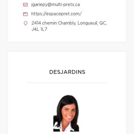
jgariepy@multi-prets.ca
https://espacepret.com/
2414 chemin Chambly, Longueuil, QC,
J4L 1L7
DESJARDINS