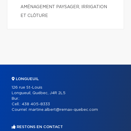
AMÉNAGEMENT PAYSAGER, IRRIGATION
ET CLÔTURE
LONGUEUIL
126 rue St-Louis
Longueuil, Québec, J4R 2L5
Bur.:
Cell.:
438 405-8333
Courriel:
martine.albert@remax-quebec.com
RESTONS EN CONTACT